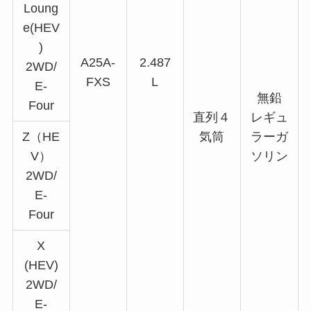
Loung
e(HEV
)
A25A-
2.487
2WD/
FXS
L
E-
無鉛
Four
直列４
レギュ
Z（HE
気筒
ラーガ
V）
ソリン
2WD/
E-
Four
X
(HEV)
2WD/
E-