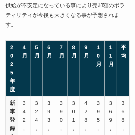
供給が不安定になっている事により売却額のボラ
ティリティが今後も大きくなる事が予想されま
す。
2
4
5
6
7
8
9
1
1
平
0
月
月
月
月
月
月
0
1
均
2
月
月
5
年
度
新
3
3
3
3
3
4
3
3
3
車
4
2
9
9
0
2
9
6
6
登
2
4
3
0
1
8
5
9
8
録
,
,
,
,
,
,
,
,
,