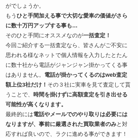
がでしょうか。
もう
ひと手間加える事で大切な愛車の価値がさら
に数十万円アップする事も…
そのひと手間にオススメなのが
一括査定！
今回ご紹介する一括査定なら、皆さんがご不安に
思われる様なネットで個人情報を入力したとたん
に数十社から電話がジャンジャン掛かってくる事
はありません。
電話が掛かってくるのはweb査定
額上位3社だけ！
その３社に実車を見て査定して貰
うことで、
時間を掛けずに高額査定を引き出せる
可能性が高くなります。
最終的には
電話やメールでのやり取りは必要には
なりますが、事前に厳選された買取業者のみ
と対
応すれば良いので、ラクに進める事ができます！