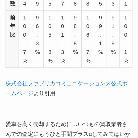
数
4
9
5
7
8
8
5
3
1
前
1
9
1
1
9
1
9
9
1
年
0
6
0
0
8
0
9
1
0
比
0
.
5
1
.
6
.
.
0
.
3
.
.
8
.
1
9
.
7
%
8
3
%
7
%
%
1
%
%
%
%
%
株式会社ファブリカコミュニケーションズ公式ホ
ームページ
より引用
愛車を高く売却するために…いつもの買取業者さ
んでの査定にもうひと手間プラスαしてみてはいか