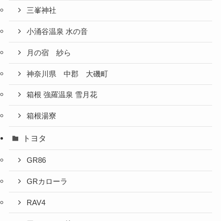
三峯神社
小涌谷温泉 水の音
月の宿 紗ら
神奈川県 中郡 大磯町
箱根 強羅温泉 雪月花
箱根湯寮
トヨタ
GR86
GRカローラ
RAV4